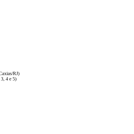
Caxias/RJ)
3, 4 e 5)