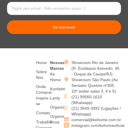
Se inscrever
Home
Nossas
Showroom Rio de Janeiro
Marcas
(R. Eustáquio Azevedo, 45
Sobre
Ke
- Duque de Caxias/RJ)
Nós
Home
Showroom São Paulo (Av.
Senador Queirós nº305,
Onde
Konfektt
10º andar salas 3, 4 e 5)
Comprar
(21) 99560-1610
Inspire-
Lanty
(Whatsapp)
se
Organiz
(21) 3649-3992 (Ligações /
Contato
Whatsapp)
Organiz
comercial@kehome.com.br
Trabalhe
Rosa
instagram.com/kehomeoficial
Conosco