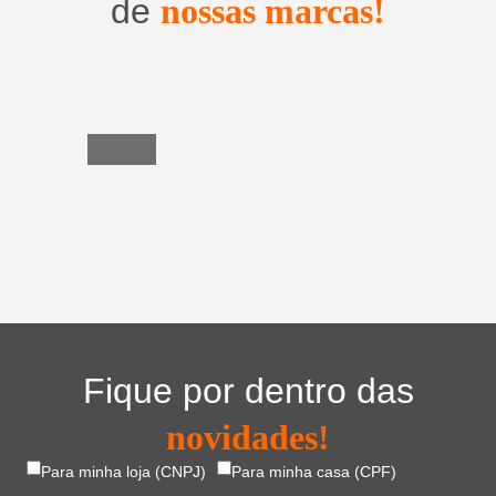
de
nossas marcas!
Utensílios
do
Lar
Fique por dentro das
novidades!
Para minha loja (CNPJ)
Para minha casa (CPF)