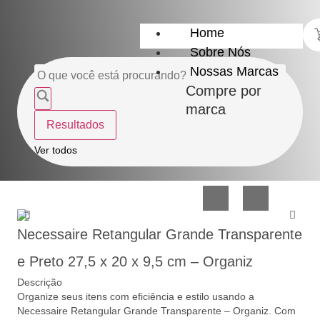
Home
Sobre Nós
Nossas Marcas
Compre por
marca
Resultados
Utensílios
Casa
Ver todos
do
e
Lar
Organização
Necessaire Retangular Grande Transparente
e Preto 27,5 x 20 x 9,5 cm – Organiz
Descrição
Organize seus itens com eficiência e estilo usando a
Utilidades
Confeitaria
Necessaire Retangular Grande Transparente – Organiz. Com
de
e