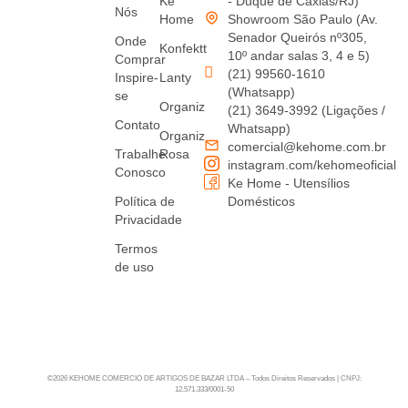
Ke
- Duque de Caxias/RJ)
Nós
Home
Showroom São Paulo (Av.
Senador Queirós nº305,
Onde
Konfektt
10º andar salas 3, 4 e 5)
Comprar
(21) 99560-1610
Inspire-
Lanty
(Whatsapp)
se
Organiz
(21) 3649-3992 (Ligações /
Contato
Whatsapp)
Organiz
comercial@kehome.com.br
Trabalhe
Rosa
instagram.com/kehomeoficial
Conosco
Ke Home - Utensílios
Política de
Domésticos
Privacidade
Termos
de uso
©2026 KEHOME COMERCIO DE ARTIGOS DE BAZAR LTDA – Todos Direitos Reservados | CNPJ:
12.571.333/0001-50