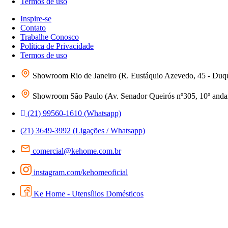
Termos de uso
Inspire-se
Contato
Trabalhe Conosco
Política de Privacidade
Termos de uso
Showroom Rio de Janeiro (R. Eustáquio Azevedo, 45 - Duq
Showroom São Paulo (Av. Senador Queirós nº305, 10º andar 
(21) 99560-1610 (Whatsapp)
(21) 3649-3992 (Ligações / Whatsapp)
comercial@kehome.com.br
instagram.com/kehomeoficial
Ke Home - Utensílios Domésticos