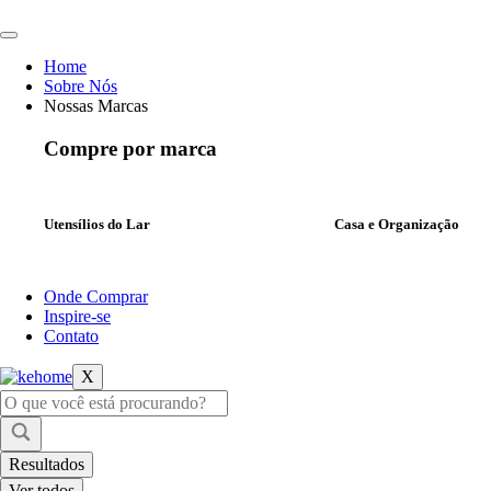
Ir
para
o
Home
conteúdo
Sobre Nós
Nossas Marcas
Compre por marca
Utensílios do Lar
Casa e Organização
Onde Comprar
Inspire-se
Contato
X
Pesquisar
...
Resultados
Ver todos