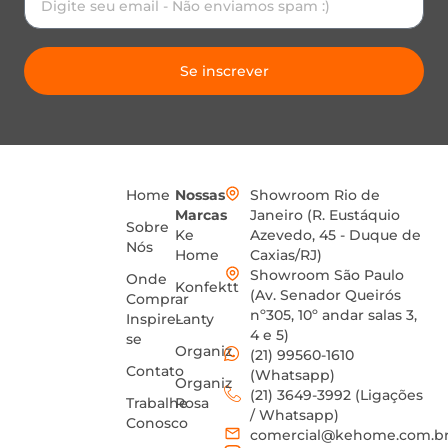
Se inscrever
Home
Nossas
Showroom Rio de
Marcas
Janeiro (R. Eustáquio
Sobre
Ke
Azevedo, 45 - Duque de
Nós
Home
Caxias/RJ)
Showroom São Paulo
Onde
Konfektt
(Av. Senador Queirós
Comprar
nº305, 10º andar salas 3,
Inspire-
Lanty
4 e 5)
se
Organiz
(21) 99560-1610
Contato
(Whatsapp)
Organiz
(21) 3649-3992 (Ligações
Trabalhe
Rosa
/ Whatsapp)
Conosco
comercial@kehome.com.b