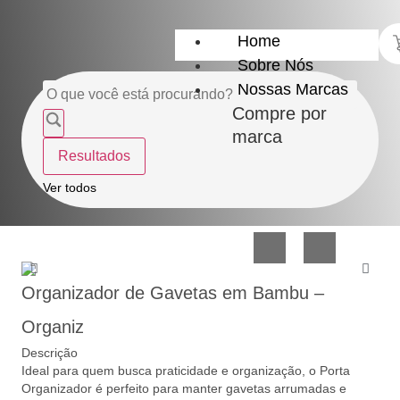
Home
Sobre Nós
Nossas Marcas
Compre por
marca
Resultados
Utensílios
Casa
Ver todos
do
e
Lar
Organização
Organizador de Gavetas em Bambu –
Organiz
Descrição
Ideal para quem busca praticidade e organização, o Porta
Utilidades
Confeitaria
Organizador é perfeito para manter gavetas arrumadas e
de
e