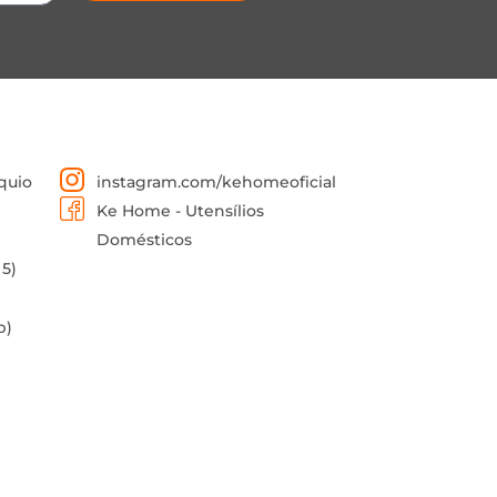
quio
instagram.com/kehomeoficial
Ke Home - Utensílios
Domésticos
 5)
p)