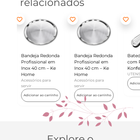
relacionados
edonda
Bandeja Redonda
Batedor de Ovos
Mi
al em
Profissional em
com Raspador –
Ko
 – Ke
Inox 40 cm – Ke
Konfektt
UT
Home
UTENSÍLIOS
A
ara
Acessórios para
Adicionar ao carrinho
servir
carrinho
Adicionar ao carrinho
Explore o