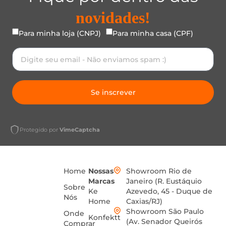
novidades!
Para minha loja (CNPJ)
Para minha casa (CPF)
Se inscrever
Protegido por
VimeCaptcha
Home
Nossas
Showroom Rio de
Marcas
Janeiro (R. Eustáquio
Sobre
Ke
Azevedo, 45 - Duque de
Nós
Home
Caxias/RJ)
Showroom São Paulo
Onde
Konfektt
(Av. Senador Queirós
Comprar