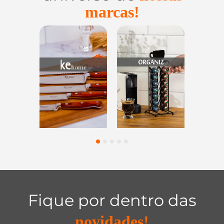
marcas!
Utensílios do
Casa e
Utilidades de
Lar
Organização
Vidro
1
2
3
4
5
Fique por dentro das
novidades!