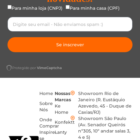
Para minha loja (CNPJ)
Para minha casa (CPF)
Se inscrever
Protegido por
VimeCaptcha
Home
Nossas
Showroom Rio de
Marcas
Janeiro (R. Eustáquio
Sobre
Ke
Azevedo, 45 - Duque de
Nós
Home
Caxias/RJ)
Showroom São Paulo
Onde
Konfektt
(Av. Senador Queirós
Comprar
nº305, 10º andar salas 3,
Inspire-
Lanty
4 e 5)
se