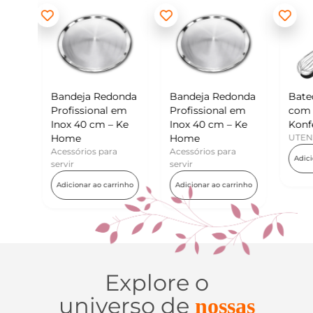
edonda
Bandeja Redonda
Batedor de Ovos
M
al em
Profissional em
com Raspador –
K
 – Ke
Inox 40 cm – Ke
Konfektt
U
Home
UTENSÍLIOS
para
Acessórios para
Adicionar ao carrinho
servir
 carrinho
Adicionar ao carrinho
Explore o
universo de
nossas