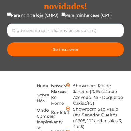
novidades!
Para minha loja (CNPJ)
Para minha casa (CPF)
Se inscrever
Home
Nossas
Showroom Rio de
Marcas
Janeiro (R. Eustáquio
Sobre
Ke
Azevedo, 45 - Duque de
Nós
Home
Caxias/RJ)
Showroom São Paulo
Onde
Konfektt
(Av. Senador Queirós
Comprar
nº305, 10º andar salas 3,
Inspire-
Lanty
4 e 5)
se