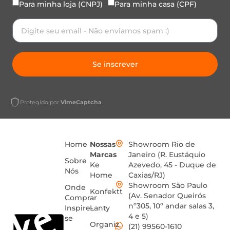
Para minha loja (CNPJ)
Para minha casa (CPF)
Se inscrever
Protegido por
VimeCaptcha
Home
Nossas
Showroom Rio de
Marcas
Janeiro (R. Eustáquio
Sobre
Ke
Azevedo, 45 - Duque de
Nós
Home
Caxias/RJ)
Showroom São Paulo
Onde
Konfektt
(Av. Senador Queirós
Comprar
nº305, 10º andar salas 3,
Inspire-
Lanty
4 e 5)
se
Organiz
(21) 99560-1610