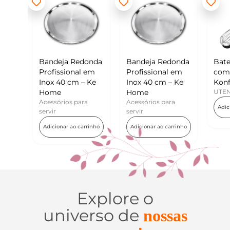
eja Redonda
Bandeja Redonda
Batedor de Ovos
ssional em
Profissional em
com Raspador –
40 cm – Ke
Inox 40 cm – Ke
Konfektt
e
Home
UTENSÍLIOS
rios para
Acessórios para
Adicionar ao carrinho
servir
nar ao carrinho
Adicionar ao carrinho
Explore o
universo de
nossas