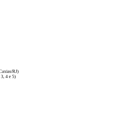
Caxias/RJ)
3, 4 e 5)