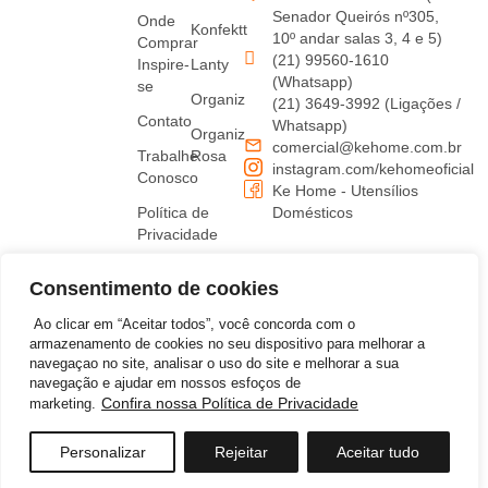
Senador Queirós nº305,
Onde
Konfektt
10º andar salas 3, 4 e 5)
Comprar
(21) 99560-1610
Inspire-
Lanty
(Whatsapp)
se
Organiz
(21) 3649-3992 (Ligações /
Contato
Whatsapp)
Organiz
comercial@kehome.com.br
Trabalhe
Rosa
instagram.com/kehomeoficial
Conosco
Ke Home - Utensílios
Política de
Domésticos
Privacidade
Termos
Consentimento de cookies
de uso
Ao clicar em “Aceitar todos”, você concorda com o
armazenamento de cookies no seu dispositivo para melhorar a
navegaçao no site, analisar o uso do site e melhorar a sua
navegação e ajudar em nossos esfoços de
Confira nossa Política de Privacidade
marketing.
©2026 KEHOME COMERCIO DE ARTIGOS DE BAZAR LTDA – Todos Direitos Reservados | CNPJ:
12.571.333/0001-50
Personalizar
Rejeitar
Aceitar tudo
Desenvolvido por