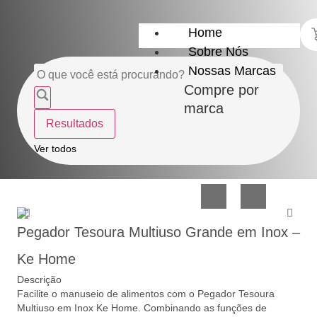
Home
Sobre Nós
Nossas Marcas
Compre por
marca
Resultados
Utensílios
Casa
Ver todos
do
e
Lar
Organização
Pegador Tesoura Multiuso Grande em Inox –
Ke Home
Descrição
Facilite o manuseio de alimentos com o Pegador Tesoura
Utilidades
Confeitaria
Multiuso em Inox Ke Home. Combinando as funções de
de
e