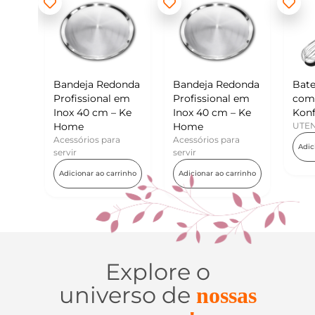
a Redonda
Bandeja Redonda
Batedor de Ovos
ional em
Profissional em
com Raspador –
 cm – Ke
Inox 40 cm – Ke
Konfektt
Home
UTENSÍLIOS
os para
Acessórios para
Adicionar ao carrinho
servir
r ao carrinho
Adicionar ao carrinho
Explore o
universo de
nossas