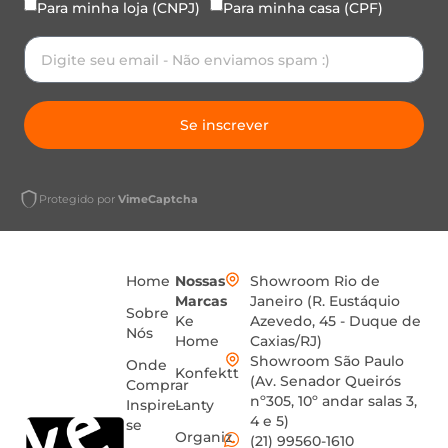
Para minha loja (CNPJ)
Para minha casa (CPF)
Se inscrever
Protegido por
VimeCaptcha
Home
Nossas
Showroom Rio de
Marcas
Janeiro (R. Eustáquio
Sobre
Ke
Azevedo, 45 - Duque de
Nós
Home
Caxias/RJ)
Showroom São Paulo
Onde
Konfektt
(Av. Senador Queirós
Comprar
nº305, 10º andar salas 3,
Inspire-
Lanty
4 e 5)
se
Organiz
(21) 99560-1610