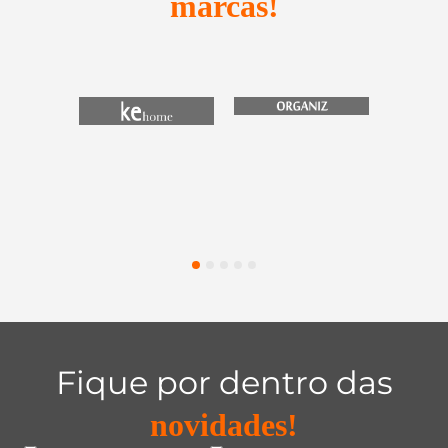
marcas!
Utensílios do
Casa e
Utilidades 
Lar
Organização
Vidro
1
2
3
4
5
Fique por dentro das
novidades!