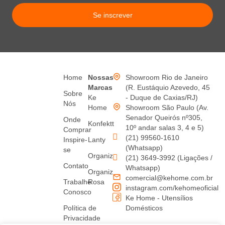
Se inscrever
Home
Nossas
Showroom Rio de Janeiro
Marcas
(R. Eustáquio Azevedo, 45
Sobre
Ke
- Duque de Caxias/RJ)
Nós
Home
Showroom São Paulo (Av.
Senador Queirós nº305,
Onde
Konfektt
10º andar salas 3, 4 e 5)
Comprar
(21) 99560-1610
Inspire-
Lanty
(Whatsapp)
se
Organiz
(21) 3649-3992 (Ligações /
Contato
Whatsapp)
Organiz
comercial@kehome.com.br
Trabalhe
Rosa
instagram.com/kehomeoficial
Conosco
Ke Home - Utensílios
Política de
Domésticos
Privacidade