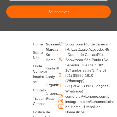
Se inscrever
Home
Nossas
Showroom Rio de Janeiro
Marcas
(R. Eustáquio Azevedo, 45
Sobre
Ke
- Duque de Caxias/RJ)
Nós
Home
Showroom São Paulo (Av.
Senador Queirós nº305,
Onde
Konfektt
10º andar salas 3, 4 e 5)
Comprar
(21) 99560-1610
Inspire-
Lanty
(Whatsapp)
se
Organiz
(21) 3649-3992 (Ligações /
Contato
Whatsapp)
Organiz
comercial@kehome.com.br
Trabalhe
Rosa
instagram.com/kehomeoficial
Conosco
Ke Home - Utensílios
Política de
Domésticos