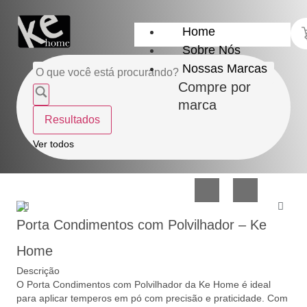
Home
Sobre Nós
Nossas Marcas
Compre por
marca
Resultados
Utensílios
Casa
Ver todos
do
e
Lar
Organização
Porta Condimentos com Polvilhador – Ke
Home
Descrição
O Porta Condimentos com Polvilhador da Ke Home é ideal
Utilidades
Confeitaria
para aplicar temperos em pó com precisão e praticidade. Com
de
e