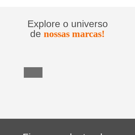
Explore o universo
de
nossas marcas!
Utensílios
do
Lar