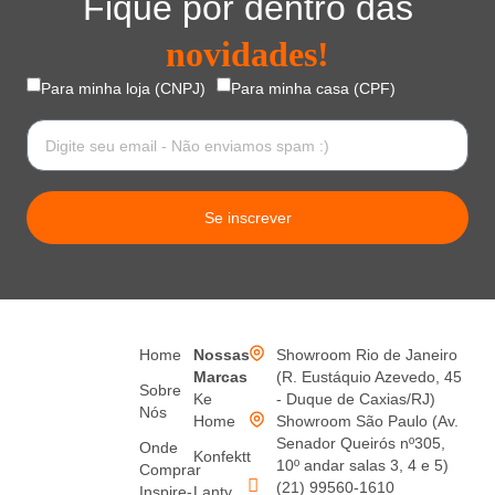
Fique por dentro das
novidades!
Para minha loja (CNPJ)
Para minha casa (CPF)
Se inscrever
Home
Nossas
Showroom Rio de Janeiro
Marcas
(R. Eustáquio Azevedo, 45
Sobre
Ke
- Duque de Caxias/RJ)
Nós
Home
Showroom São Paulo (Av.
Senador Queirós nº305,
Onde
Konfektt
10º andar salas 3, 4 e 5)
Comprar
(21) 99560-1610
Inspire-
Lanty