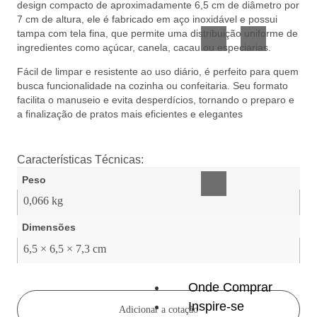
design compacto de aproximadamente 6,5 cm de diâmetro por
Vidro
Presente
7 cm de altura, ele é fabricado em aço inoxidável e possui
tampa com tela fina, que permite uma distribuição uniforme de
ingredientes como açúcar, canela, cacau ou especiarias.
Fácil de limpar e resistente ao uso diário, é perfeito para quem
busca funcionalidade na cozinha ou confeitaria. Seu formato
facilita o manuseio e evita desperdícios, tornando o preparo e
a finalização de pratos mais eficientes e elegantes
Acessórios
inteligentes
Características Técnicas:
Peso
0,066 kg
Dimensões
6,5 × 6,5 × 7,3 cm
Onde Comprar
Inspire-se
Adicionar a cotação