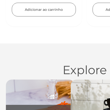
Adicionar ao carrinho
Ad
Explore
Utensílios do Lar
Casa
Organi