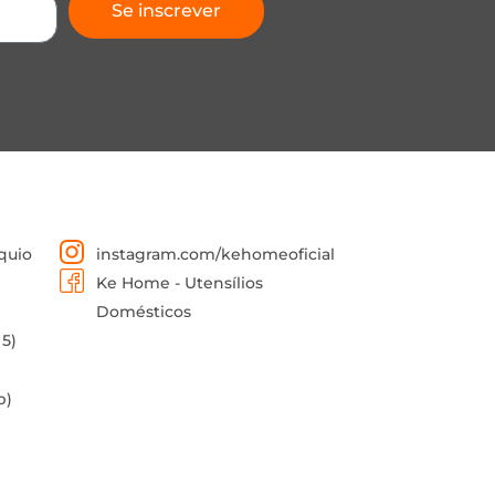
Se inscrever
quio
instagram.com/kehomeoficial
Ke Home - Utensílios
Domésticos
 5)
p)