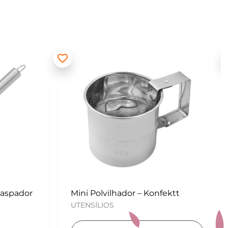
ektt
Kit para Copos de Massa 2 peças
– Konfektt
UTENSÍLIOS