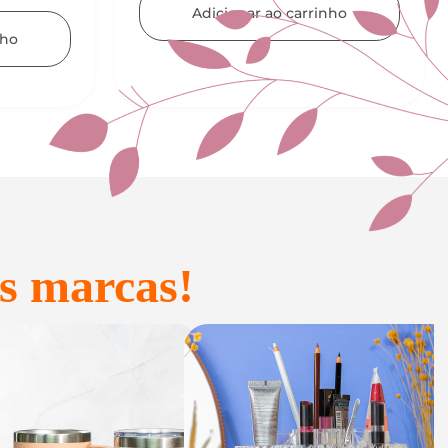
nho
Adicionar ao carrinho
s marcas!
onfeitaria e
Acessórios
Presente
inteligentes