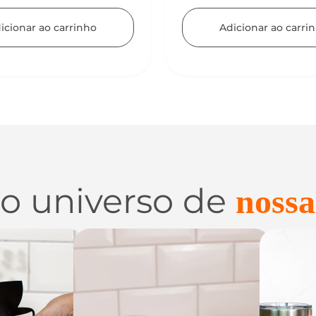
Adicionar ao carri
icionar ao carrinho
 o universo de
nossa
 e
Utilidades de
C
zação
Vidro