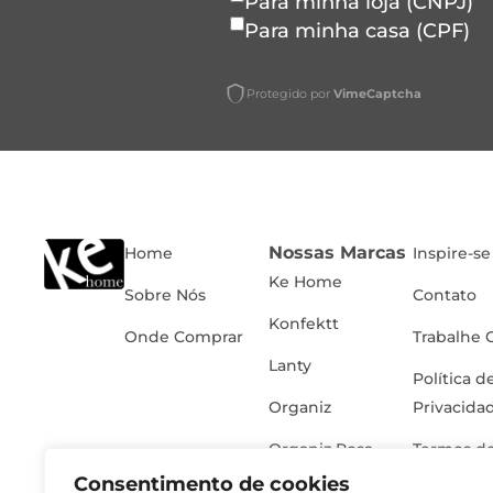
Para minha loja (CNPJ)
Para minha casa (CPF)
Protegido por
VimeCaptcha
Nossas Marcas
Home
Inspire-se
Ke Home
Sobre Nós
Contato
Konfektt
Onde Comprar
Trabalhe 
Lanty
Política d
Organiz
Privacida
Organiz Rosa
Termos de
Consentimento de cookies