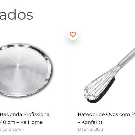
nados
 de Ovos com Raspador
Mini Polvilhador – Konf
UTENSÍLIOS
tt
OS