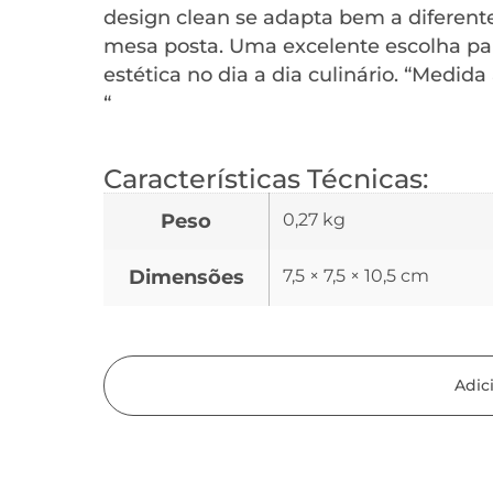
design clean se adapta bem a diferent
mesa posta. Uma excelente escolha par
estética no dia a dia culinário. “Medida
“
Características Técnicas:
Peso
0,27 kg
Dimensões
7,5 × 7,5 × 10,5 cm
Adic