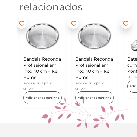
relacionados
 Redonda
Bandeja Redonda
Batedor de Ovos
onal em
Profissional em
com Raspador –
cm – Ke
Inox 40 cm – Ke
Konfektt
Home
UTENSÍLIOS
s para
Acessórios para
Adicionar ao carrinho
servir
ao carrinho
Adicionar ao carrinho