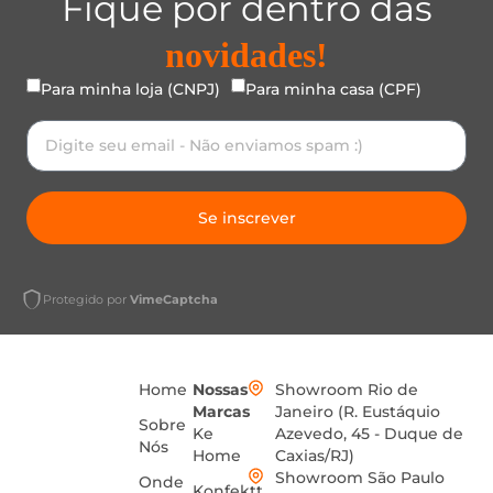
Fique por dentro das
novidades!
Para minha loja (CNPJ)
Para minha casa (CPF)
Se inscrever
Protegido por
VimeCaptcha
Home
Nossas
Showroom Rio de
Marcas
Janeiro (R. Eustáquio
Sobre
Ke
Azevedo, 45 - Duque de
Nós
Home
Caxias/RJ)
Showroom São Paulo
Onde
Konfektt