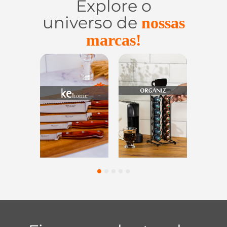
Explore o
universo de
nossas
marcas!
Utensílios do
Casa e
Utilidades d
Lar
Organização
Vidro
1
2
3
4
5