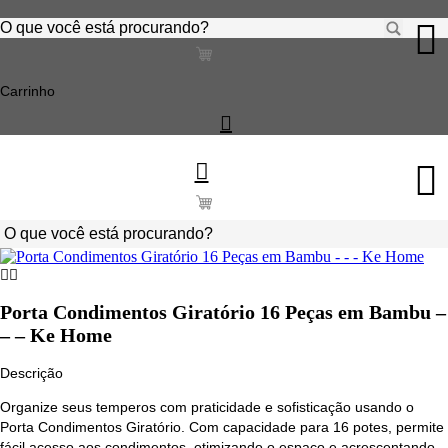
Ir
para
Pesquisar
o
...
conteúdo
Carrinho
Pesquisar
...
Porta Condimentos Giratório 16 Peças em Bambu –
– – Ke Home
Descrição
Organize seus temperos com praticidade e sofisticação usando o
Porta Condimentos Giratório. Com capacidade para 16 potes, permite
fácil acesso aos condimentos, otimizando o espaço e acrescentando