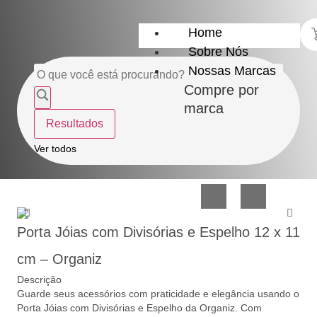
Home
Sobre Nós
Nossas Marcas
Compre por
marca
Resultados
Utensílios
Casa
Ver todos
do
e
Lar
Organização
Porta Jóias com Divisórias e Espelho 12 x 11
cm – Organiz
Descrição
Guarde seus acessórios com praticidade e elegância usando o
Utilidades
Confeitaria
Porta Jóias com Divisórias e Espelho da Organiz. Com
de
e