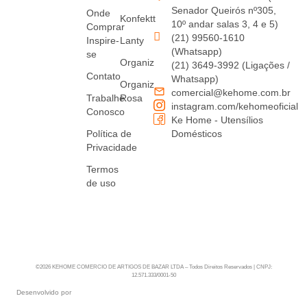
Senador Queirós nº305,
Onde
Konfektt
10º andar salas 3, 4 e 5)
Comprar
(21) 99560-1610
Inspire-
Lanty
(Whatsapp)
se
Organiz
(21) 3649-3992 (Ligações /
Contato
Whatsapp)
Organiz
comercial@kehome.com.br
Trabalhe
Rosa
instagram.com/kehomeoficial
Conosco
Ke Home - Utensílios
Política de
Domésticos
Privacidade
Termos
de uso
©2026 KEHOME COMERCIO DE ARTIGOS DE BAZAR LTDA – Todos Direitos Reservados | CNPJ:
12.571.333/0001-50
Desenvolvido por