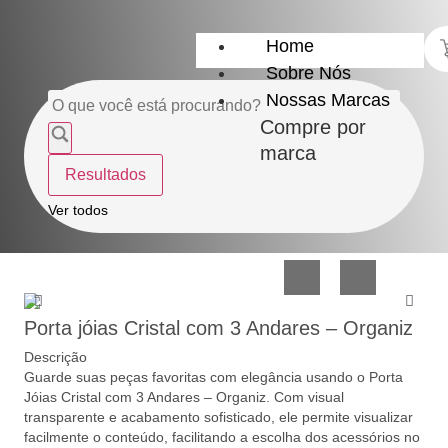
Home
Sobre Nós
Nossas Marcas
Compre por
marca
Resultados
Utensílios
Casa
Ver todos
do
e
Lar
Organização
Porta jóias Cristal com 3 Andares – Organiz
Descrição
Guarde suas peças favoritas com elegância usando o Porta
Jóias Cristal com 3 Andares – Organiz. Com visual
transparente e acabamento sofisticado, ele permite visualizar
Utilidades
Confeitaria
facilmente o conteúdo, facilitando a escolha dos acessórios no
de
e