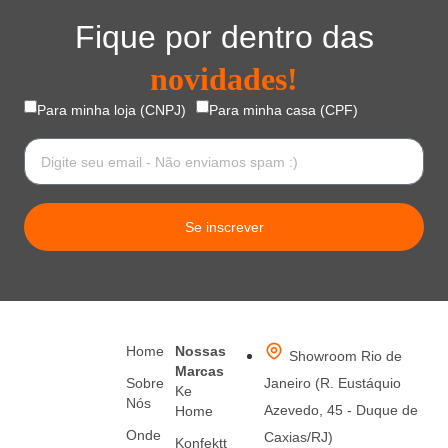
Fique por dentro das
novidades!
Para minha loja (CNPJ)
Para minha casa (CPF)
Se inscrever
Home
Nossas
Showroom Rio de
Marcas
Sobre
Janeiro (R. Eustáquio
Ke
Nós
Azevedo, 45 - Duque de
Home
Onde
Caxias/RJ)
Konfektt