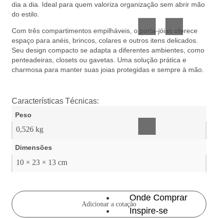
dia a dia. Ideal para quem valoriza organização sem abrir mão
Vidro
Presente
do estilo.
Com três compartimentos empilháveis, o porta-jóias oferece
espaço para anéis, brincos, colares e outros itens delicados.
Seu design compacto se adapta a diferentes ambientes, como
penteadeiras, closets ou gavetas. Uma solução prática e
charmosa para manter suas joias protegidas e sempre à mão.
Acessórios
Características Técnicas:
inteligentes
Peso
0,526 kg
Dimensões
10 × 23 × 13 cm
Onde Comprar
Adicionar a cotação
Inspire-se