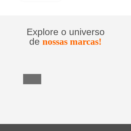
Explore o universo
de
nossas marcas!
Utensílios
do
Lar