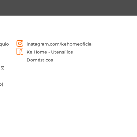
quio
instagram.com/kehomeoficial
Ke Home - Utensílios
Domésticos
 5)
p)