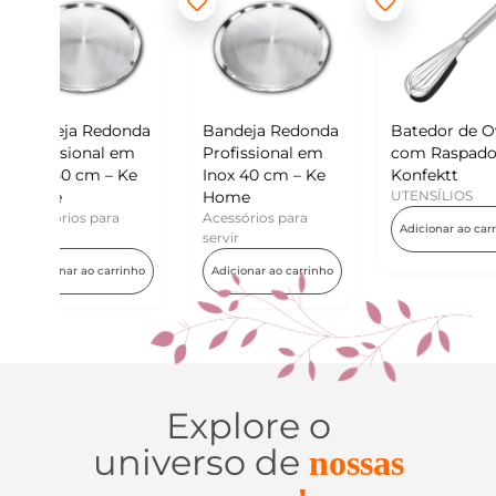
donda
Bandeja Redonda
Batedor de Ovos
Min
 em
Profissional em
com Raspador –
Kon
– Ke
Inox 40 cm – Ke
Konfektt
UTE
Home
UTENSÍLIOS
Adi
ra
Acessórios para
Adicionar ao carrinho
servir
rrinho
Adicionar ao carrinho
Explore o
universo de
nossas