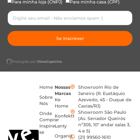
Para minha loja (CNPJ)
Para minha casa (CPF)
Se inscrever
Protegido por
VimeCaptcha
Home
Nossas
Showroom Rio de
Marcas
Janeiro (R. Eustáquio
Sobre
Ke
Azevedo, 45 - Duque de
Nós
Home
Caxias/RJ)
Showroom São Paulo
Onde
Konfektt
(Av. Senador Queirós
Comprar
nº305, 10º andar salas 3,
Inspire-
Lanty
4 e 5)
se
Organiz
(21) 99560-1610