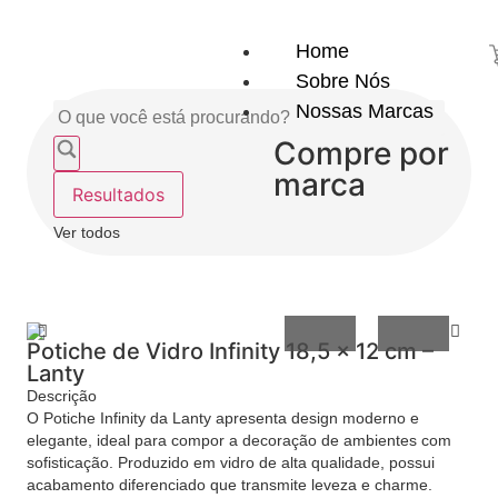
Home
Sobre Nós
Nossas Marcas
Compre por
marca
Resultados
Ver todos
Utensílios
Casa
do
e
Lar
Organizaçã
Potiche de Vidro Infinity 18,5 x 12 cm –
Lanty
Descrição
O Potiche Infinity da Lanty apresenta design moderno e
elegante, ideal para compor a decoração de ambientes com
sofisticação. Produzido em vidro de alta qualidade, possui
acabamento diferenciado que transmite leveza e charme.
Utilidades
Confeitaria