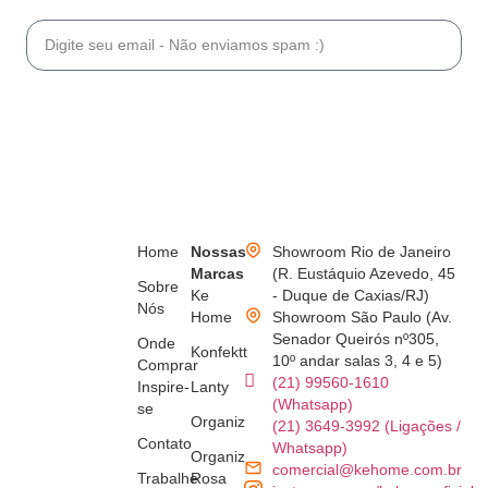
Se inscrever
Home
Nossas
Showroom Rio de Janeiro
Marcas
(R. Eustáquio Azevedo, 45
Sobre
Ke
- Duque de Caxias/RJ)
Nós
Home
Showroom São Paulo (Av.
Senador Queirós nº305,
Onde
Konfektt
10º andar salas 3, 4 e 5)
Comprar
(21) 99560-1610
Inspire-
Lanty
(Whatsapp)
se
Organiz
(21) 3649-3992 (Ligações /
Contato
Whatsapp)
Organiz
comercial@kehome.com.br
Trabalhe
Rosa