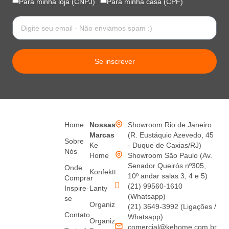
Para minha loja (CNPJ)
Para minha casa (CPF)
Se inscrever
Home
Nossas
Showroom Rio de Janeiro
Marcas
(R. Eustáquio Azevedo, 45
Sobre
Ke
- Duque de Caxias/RJ)
Nós
Home
Showroom São Paulo (Av.
Senador Queirós nº305,
Onde
Konfektt
10º andar salas 3, 4 e 5)
Comprar
(21) 99560-1610
Inspire-
Lanty
(Whatsapp)
se
Organiz
(21) 3649-3992 (Ligações /
Contato
Whatsapp)
Organiz
comercial@kehome.com.br