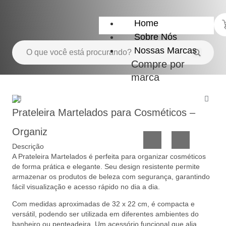
Home
Sobre Nós
Nossas Marcas
Compre por
marca
Utensílios
Casa
do
e
Prateleira Martelados para Cosméticos –
Lar
Organização
Organiz
Descrição
A Prateleira Martelados é perfeita para organizar cosméticos
de forma prática e elegante. Seu design resistente permite
armazenar os produtos de beleza com segurança, garantindo
fácil visualização e acesso rápido no dia a dia.
Com medidas aproximadas de 32 x 22 cm, é compacta e
Utilidades
Confeitaria
versátil, podendo ser utilizada em diferentes ambientes do
de
e
banheiro ou penteadeira. Um acessório funcional que alia