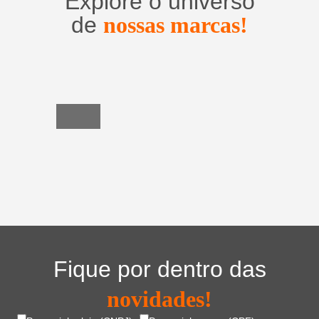
Explore o universo
de
nossas marcas!
Utensílios
do
Lar
Fique por dentro das
novidades!