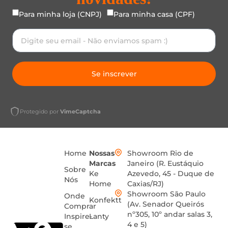
Para minha loja (CNPJ)
Para minha casa (CPF)
Se inscrever
Protegido por
VimeCaptcha
Home
Nossas
Showroom Rio de
Marcas
Janeiro (R. Eustáquio
Sobre
Ke
Azevedo, 45 - Duque de
Nós
Home
Caxias/RJ)
Showroom São Paulo
Onde
Konfektt
(Av. Senador Queirós
Comprar
nº305, 10º andar salas 3,
Inspire-
Lanty
4 e 5)
se