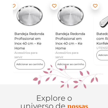
edonda
Bandeja Redonda
Batedor de Ovos
Mi
l em
Profissional em
com Raspador –
Ko
 – Ke
Inox 40 cm – Ke
Konfektt
UT
Home
UTENSÍLIOS
Ad
ara
Acessórios para
Adicionar ao carrinho
servir
carrinho
Adicionar ao carrinho
Explore o
universo de
nossas