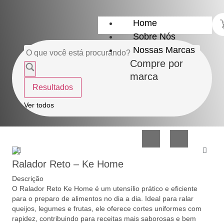
Home
Sobre Nós
Nossas Marcas
Compre por
marca
Resultados
Utensílios
Casa
Ver todos
do
e
Lar
Organização
Ralador Reto – Ke Home
Descrição
O Ralador Reto Ke Home é um utensílio prático e eficiente
para o preparo de alimentos no dia a dia. Ideal para ralar
queijos, legumes e frutas, ele oferece cortes uniformes com
Utilidades
Confeitaria
rapidez, contribuindo para receitas mais saborosas e bem
de
e