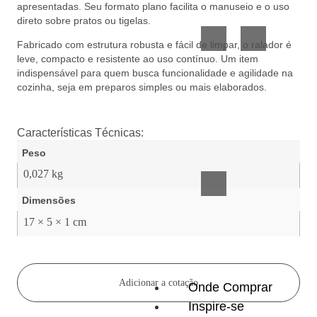
apresentadas. Seu formato plano facilita o manuseio e o uso
Vidro
Presente
direto sobre pratos ou tigelas.
Fabricado com estrutura robusta e fácil de limpar, o ralador é
leve, compacto e resistente ao uso contínuo. Um item
indispensável para quem busca funcionalidade e agilidade na
cozinha, seja em preparos simples ou mais elaborados.
Características Técnicas:
Acessórios
Peso
inteligentes
0,027 kg
Dimensões
17 × 5 × 1 cm
Adicionar a cotação
Onde Comprar
Inspire-se