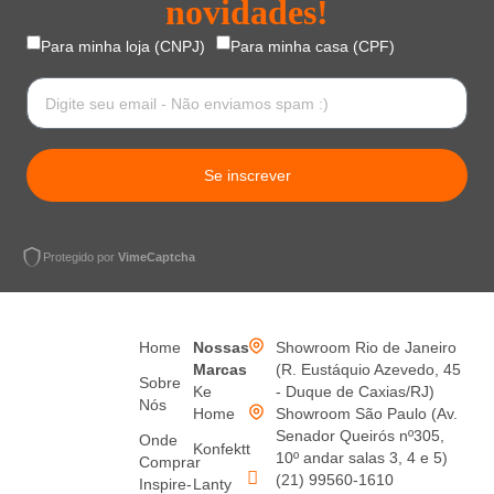
novidades!
Para minha loja (CNPJ)
Para minha casa (CPF)
Se inscrever
Protegido por
VimeCaptcha
Home
Nossas
Showroom Rio de Janeiro
Marcas
(R. Eustáquio Azevedo, 45
Sobre
Ke
- Duque de Caxias/RJ)
Nós
Home
Showroom São Paulo (Av.
Senador Queirós nº305,
Onde
Konfektt
10º andar salas 3, 4 e 5)
Comprar
(21) 99560-1610
Inspire-
Lanty