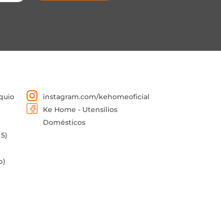
quio
instagram.com/kehomeoficial
Ke Home - Utensílios
Domésticos
 5)
p)