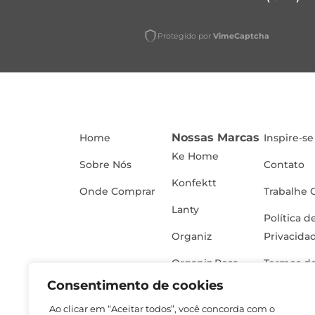
Protegido por
VimeCaptcha
Nossas Marcas
Home
Inspire-se
Ke Home
Sobre Nós
Contato
Konfektt
Onde Comprar
Trabalhe 
Lanty
Política d
Organiz
Privacida
Organiz Rosa
Termos de
Consentimento de cookies
Ao clicar em “Aceitar todos”, você concorda com o