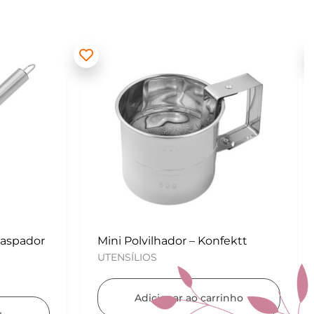
ektt
Kit para Copos de Massa 2 peças
– Konfektt
UTENSÍLIOS
nho