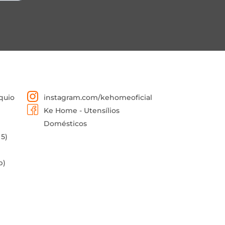
quio
instagram.com/kehomeoficial
Ke Home - Utensílios
Domésticos
 5)
p)