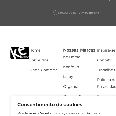
Protegido por
VimeCaptcha
Nossas Marcas
Home
Inspire-se
Ke Home
Sobre Nós
Contato
Konfektt
Onde Comprar
Trabalhe 
Lanty
Política d
Organiz
Privacida
Organiz Rosa
Termos de
Consentimento de cookies
Ao clicar em “Aceitar todos”, você concorda com o