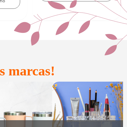
Adicionar ao carrinho
s marcas!
onfeitaria e
Acessórios
Presente
inteligentes