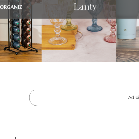
de limpar. Seu formato compacto e er
praticidade na hora de guardar. Ideal
total da fruta no dia a dia.
Características Técnicas:
Peso
0,021 kg
Dimensões
13 × 3,5 × 2,5 cm
Adic