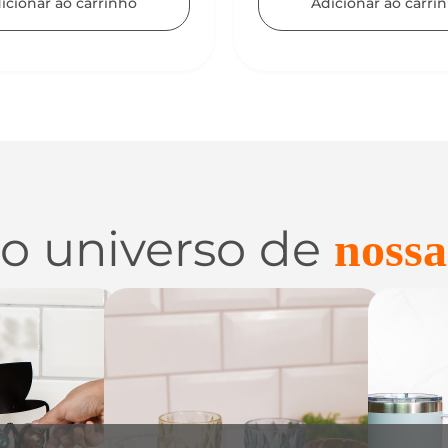
icionar ao carrinho
 o universo de
nossa
 e
Utilidades de
C
zação
Vidro