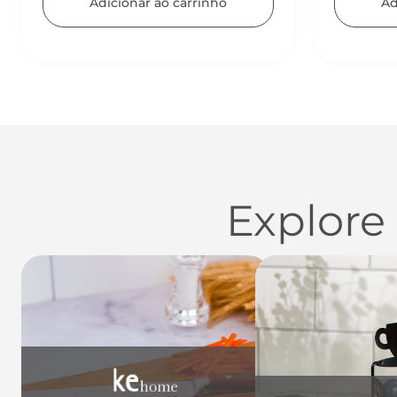
Adicionar ao carrinho
Ad
Explore
Utensílios do Lar
Casa
Organi