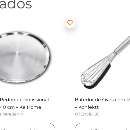
nados
 de Ovos com Raspador
Mini Polvilhador – Konf
UTENSÍLIOS
tt
OS
Adicionar ao carri