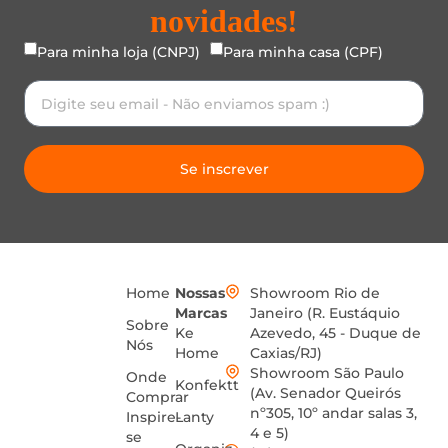
novidades!
Para minha loja (CNPJ)
Para minha casa (CPF)
Se inscrever
Home
Nossas
Showroom Rio de
Marcas
Janeiro (R. Eustáquio
Sobre
Ke
Azevedo, 45 - Duque de
Nós
Home
Caxias/RJ)
Showroom São Paulo
Onde
Konfektt
(Av. Senador Queirós
Comprar
nº305, 10º andar salas 3,
Inspire-
Lanty
4 e 5)
se