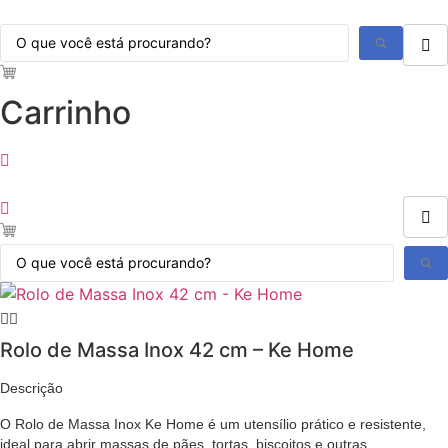
Ir
Pesquisar
para
...
o
conteúdo
Carrinho
Pesquisar
...
Rolo de Massa Inox 42 cm – Ke Home
Descrição
O Rolo de Massa Inox Ke Home é um utensílio prático e resistente,
ideal para abrir massas de pães, tortas, biscoitos e outras