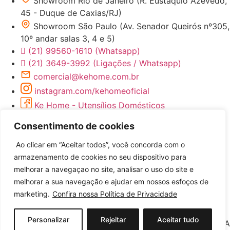
Showroom Rio de Janeiro (R. Eustáquio Azevedo,
45 - Duque de Caxias/RJ)
Showroom São Paulo (Av. Senador Queirós nº305,
10º andar salas 3, 4 e 5)
(21) 99560-1610 (Whatsapp)
(21) 3649-3992 (Ligações / Whatsapp)
comercial@kehome.com.br
instagram.com/kehomeoficial
Ke Home - Utensílios Domésticos
Consentimento de cookies
Ao clicar em “Aceitar todos”, você concorda com o
armazenamento de cookies no seu dispositivo para
melhorar a navegaçao no site, analisar o uso do site e
melhorar a sua navegação e ajudar em nossos esfoços de
Desenvolvido por
marketing.
Confira nossa Política de Privacidade
Personalizar
Rejeitar
Aceitar tudo
©2026 KEHOME COMERCIO DE ARTIGOS DE BAZAR LTDA