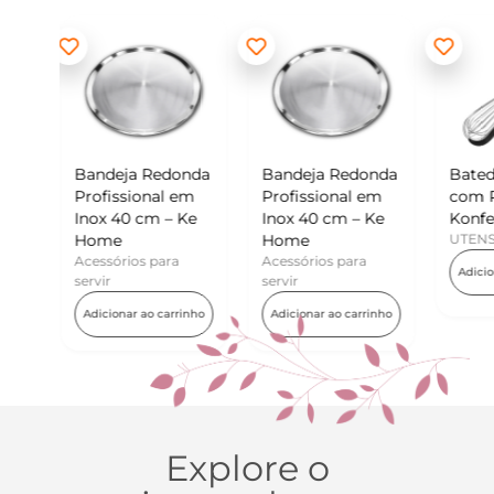
edonda
Bandeja Redonda
Batedor de Ovos
M
al em
Profissional em
com Raspador –
K
 – Ke
Inox 40 cm – Ke
Konfektt
U
Home
UTENSÍLIOS
para
Acessórios para
Adicionar ao carrinho
servir
 carrinho
Adicionar ao carrinho
Explore o