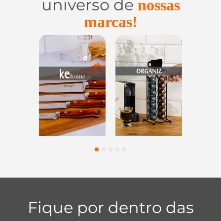
universo de
nossas
marcas!
Utensílios do
Casa e
Utilidades de
Lar
Organização
Vidro
1
2
3
4
5
Fique por dentro das