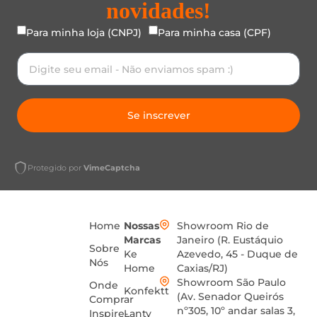
novidades!
Para minha loja (CNPJ)
Para minha casa (CPF)
Se inscrever
Protegido por
VimeCaptcha
Home
Nossas
Showroom Rio de
Marcas
Janeiro (R. Eustáquio
Sobre
Ke
Azevedo, 45 - Duque de
Nós
Home
Caxias/RJ)
Showroom São Paulo
Onde
Konfektt
(Av. Senador Queirós
Comprar
nº305, 10º andar salas 3,
Inspire-
Lanty