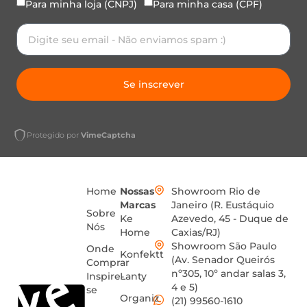
Para minha loja (CNPJ)
Para minha casa (CPF)
Se inscrever
Protegido por
VimeCaptcha
Home
Nossas
Showroom Rio de
Marcas
Janeiro (R. Eustáquio
Sobre
Ke
Azevedo, 45 - Duque de
Nós
Home
Caxias/RJ)
Showroom São Paulo
Onde
Konfektt
(Av. Senador Queirós
Comprar
nº305, 10º andar salas 3,
Inspire-
Lanty
4 e 5)
se
Organiz
(21) 99560-1610