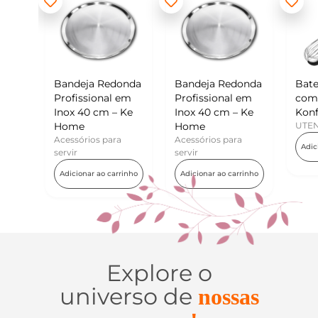
eja Redonda
Bandeja Redonda
Batedor de Ovos
ssional em
Profissional em
com Raspador –
40 cm – Ke
Inox 40 cm – Ke
Konfektt
e
Home
UTENSÍLIOS
rios para
Acessórios para
Adicionar ao carrinho
servir
nar ao carrinho
Adicionar ao carrinho
Explore o
universo de
nossas