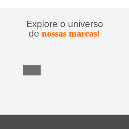
Explore o universo
de
nossas marcas!
Utensílios
do
Lar