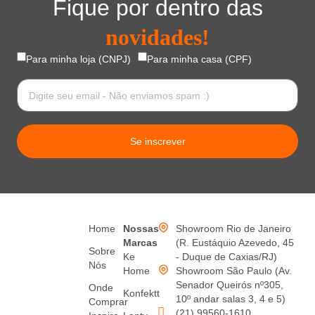
Fique por dentro das
novidades!
Para minha loja (CNPJ)
Para minha casa (CPF)
Se inscrever
Home
Nossas
Showroom Rio de Janeiro
Marcas
(R. Eustáquio Azevedo, 45
Sobre
Ke
- Duque de Caxias/RJ)
Nós
Home
Showroom São Paulo (Av.
Senador Queirós nº305,
Onde
Konfektt
10º andar salas 3, 4 e 5)
Comprar
(21) 99560-1610