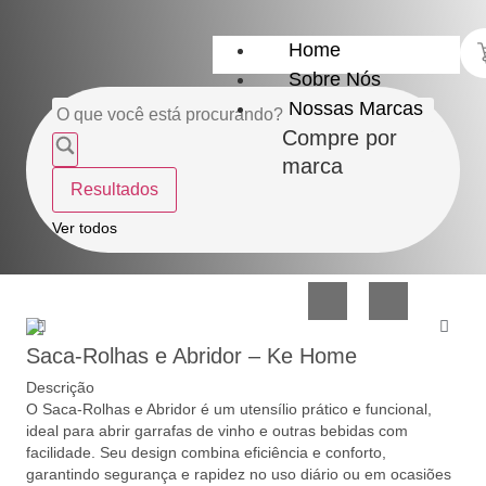
Home
Sobre Nós
Nossas Marcas
Compre por
marca
Resultados
Utensílios
Casa
Ver todos
do
e
Lar
Organização
Saca-Rolhas e Abridor – Ke Home
Descrição
O Saca-Rolhas e Abridor é um utensílio prático e funcional,
ideal para abrir garrafas de vinho e outras bebidas com
facilidade. Seu design combina eficiência e conforto,
Utilidades
Confeitaria
garantindo segurança e rapidez no uso diário ou em ocasiões
de
e