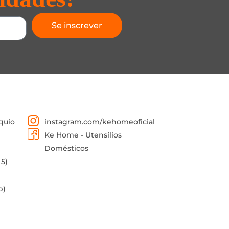
Se inscrever
quio
instagram.com/kehomeoficial
Ke Home - Utensílios
Domésticos
 5)
p)