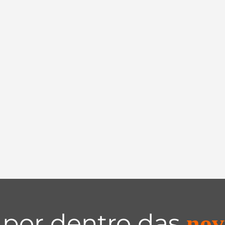
 por dentro das
nov