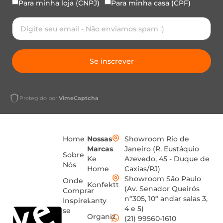
Para minha loja (CNPJ)
Para minha casa (CPF)
Se inscrever
Protegido por
VimeCaptcha
Home
Nossas
Showroom Rio de
Marcas
Janeiro (R. Eustáquio
Sobre
Ke
Azevedo, 45 - Duque de
Nós
Home
Caxias/RJ)
Showroom São Paulo
Onde
Konfektt
(Av. Senador Queirós
Comprar
nº305, 10º andar salas 3,
Inspire-
Lanty
4 e 5)
se
Organiz
(21) 99560-1610