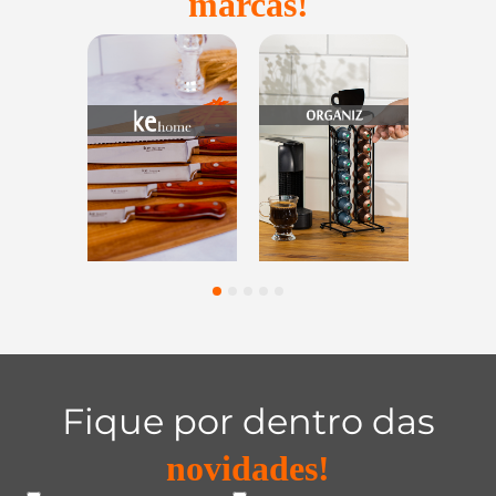
marcas!
Utensílios do
Casa e
Utilidades de
Lar
Organização
Vidro
1
2
3
4
5
Fique por dentro das
novidades!