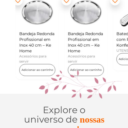
edonda
Bandeja Redonda
Batedor de Ovos
Mi
al em
Profissional em
com Raspador –
Ko
 – Ke
Inox 40 cm – Ke
Konfektt
UT
Home
UTENSÍLIOS
A
ara
Acessórios para
Adicionar ao carrinho
servir
carrinho
Adicionar ao carrinho
Explore o
universo de
nossas