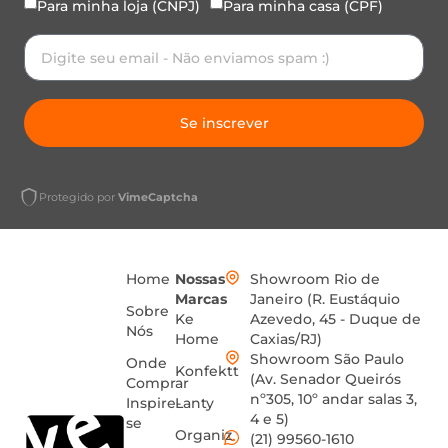
Para minha loja (CNPJ)
Para minha casa (CPF)
Se inscrever
Protegido por
VimeCaptcha
Home
Nossas
Showroom Rio de
Marcas
Janeiro (R. Eustáquio
Sobre
Ke
Azevedo, 45 - Duque de
Nós
Home
Caxias/RJ)
Showroom São Paulo
Onde
Konfektt
(Av. Senador Queirós
Comprar
nº305, 10º andar salas 3,
Inspire-
Lanty
4 e 5)
se
Organiz
(21) 99560-1610