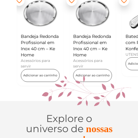
edonda
Bandeja Redonda
Batedor de Ovos
Mi
al em
Profissional em
com Raspador –
Ko
 – Ke
Inox 40 cm – Ke
Konfektt
UT
Home
UTENSÍLIOS
A
ara
Acessórios para
Adicionar ao carrinho
servir
carrinho
Adicionar ao carrinho
Explore o
universo de
nossas