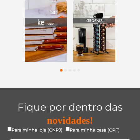
os
Utensílios do
Casa e
Utilidad
tes
Lar
Organização
Vidr
1
2
3
4
5
Fique por dentro das
novidades!
Para minha loja (CNPJ)
Para minha casa (CPF)