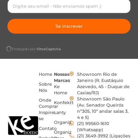
Se inscrever
Protegido por
VimeCaptcha
Home
Nossas
Showroom Rio de
Marcas
Janeiro (R. Eustáquio
Sobre
Ke
Azevedo, 45 - Duque de
Nós
Home
Caxias/RJ)
Showroom São Paulo
Onde
Konfektt
(Av. Senador Queirós
Comprar
nº305, 10º andar salas 3,
Inspire-
Lanty
4 e 5)
se
Organiz
(21) 99560-1610
Contato
(Whatsapp)
Organiz
(21) 3649-3992 (Ligações