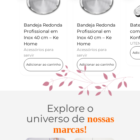
deja Redonda
Bandeja Redonda
Batedor de Ovos
issional em
Profissional em
com Raspador –
 40 cm – Ke
Inox 40 cm – Ke
Konfektt
me
Home
UTENSÍLIOS
sórios para
Acessórios para
Adicionar ao carrinho
r
servir
ionar ao carrinho
Adicionar ao carrinho
Explore o
universo de
nossas
marcas!