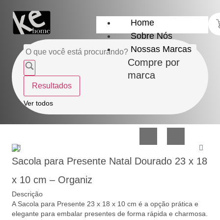
Home
Sobre Nós
Nossas Marcas
Compre por
marca
Resultados
Utensílios
Casa
Ver todos
do
e
Lar
Organização
Sacola para Presente Natal Dourado 23 x 18
x 10 cm – Organiz
Descrição
A Sacola para Presente 23 x 18 x 10 cm é a opção prática e
Utilidades
Confeitaria
elegante para embalar presentes de forma rápida e charmosa.
de
e