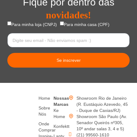
Fique por dentro das
novidades!
Para minha loja (CNPJ)
Para minha casa (CPF)
Se inscrever
Home
Nossas
Showroom Rio de Janeiro
Marcas
(R. Eustáquio Azevedo, 45
Sobre
Ke
- Duque de Caxias/RJ)
Nós
Home
Showroom São Paulo (Av.
Senador Queirós nº305,
Onde
Konfektt
10º andar salas 3, 4 e 5)
Comprar
(21) 99560-1610
Inspire-
Lanty