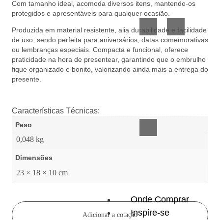
Com tamanho ideal, acomoda diversos itens, mantendo-os
Vidro
Presente
protegidos e apresentáveis para qualquer ocasião.
Produzida em material resistente, alia durabilidade e facilidade
de uso, sendo perfeita para aniversários, datas comemorativas
ou lembranças especiais. Compacta e funcional, oferece
praticidade na hora de presentear, garantindo que o embrulho
fique organizado e bonito, valorizando ainda mais a entrega do
presente.
Acessórios
inteligentes
Características Técnicas:
Peso
0,048 kg
Dimensões
23 × 18 × 10 cm
Onde Comprar
Inspire-se
Adicionar a cotação