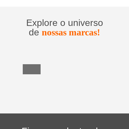
Explore o universo
de
nossas marcas!
Utensílios
do
Lar