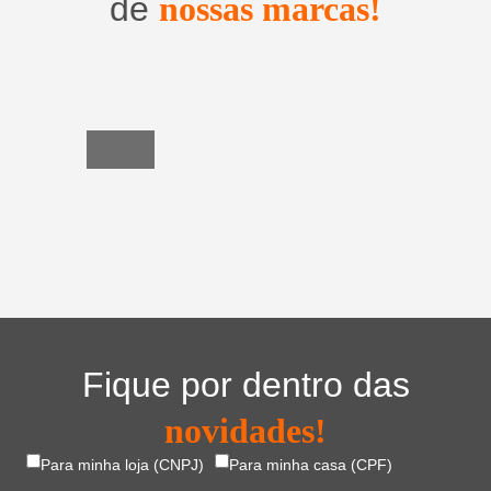
de
nossas marcas!
Utensílios
do
Lar
Fique por dentro das
novidades!
Para minha loja (CNPJ)
Para minha casa (CPF)