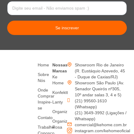
Se inscrever
Home
Nossas
Showroom Rio de Janeiro
Marcas
(R. Eustáquio Azevedo, 45
Sobre
Ke
- Duque de Caxias/RJ)
Nós
Home
Showroom São Paulo (Av.
Senador Queirós nº305,
Onde
Konfektt
10º andar salas 3, 4 e 5)
Comprar
(21) 99560-1610
Inspire-
Lanty
(Whatsapp)
se
Organiz
(21) 3649-3992 (Ligações /
Contato
Whatsapp)
Organiz
comercial@kehome.com.br
Trabalhe
Rosa
instagram.com/kehomeoficial
Conosco