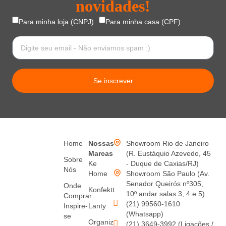
novidades!
Para minha loja (CNPJ)
Para minha casa (CPF)
Se inscrever
Home
Nossas
Showroom Rio de Janeiro
Marcas
(R. Eustáquio Azevedo, 45
Sobre
Ke
- Duque de Caxias/RJ)
Nós
Home
Showroom São Paulo (Av.
Senador Queirós nº305,
Onde
Konfektt
10º andar salas 3, 4 e 5)
Comprar
(21) 99560-1610
Inspire-
Lanty
(Whatsapp)
se
Organiz
(21) 3649-3992 (Ligações /