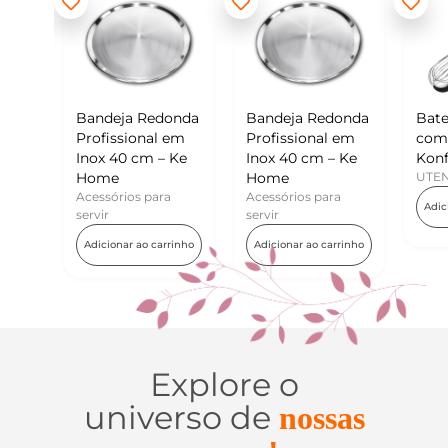
ja Redonda
Bandeja Redonda
Batedor de Ovos
sional em
Profissional em
com Raspador –
0 cm – Ke
Inox 40 cm – Ke
Konfektt
Home
UTENSÍLIOS
ios para
Acessórios para
Adicionar ao carrinho
servir
ar ao carrinho
Adicionar ao carrinho
Explore o
universo de
nossas