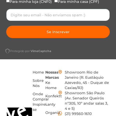
Para minha loja (CNPJ)
Para minha casa (CPF)
Se inscrever
Protegido por
VimeCaptcha
Home
Nossas
Showroom Rio de
Marcas
Janeiro (R. Eustáquio
Sobre
Ke
Azevedo, 45 - Duque de
Nós
Home
Caxias/RJ)
Showroom São Paulo
Onde
Konfektt
(Av. Senador Queirós
Comprar
nº305, 10º andar salas 3,
Inspire-
Lanty
4 e 5)
se
Organiz
(21) 99560-1610