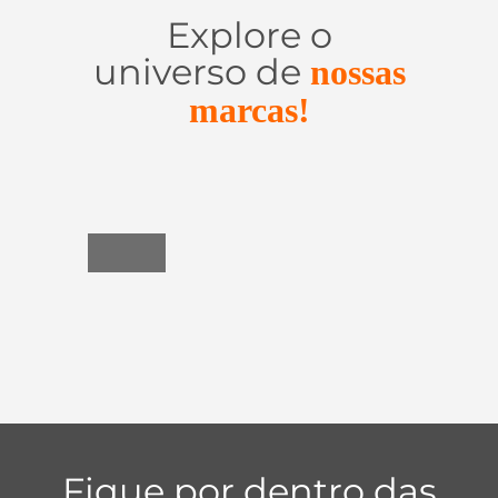
Explore o
universo de
nossas
marcas!
Utensílios
do
Lar
Fique por dentro das