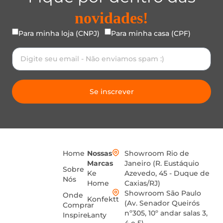
novidades!
Para minha loja (CNPJ)
Para minha casa (CPF)
Se inscrever
Home
Nossas
Showroom Rio de
Marcas
Janeiro (R. Eustáquio
Sobre
Ke
Azevedo, 45 - Duque de
Nós
Home
Caxias/RJ)
Showroom São Paulo
Onde
Konfektt
(Av. Senador Queirós
Comprar
nº305, 10º andar salas 3,
Inspire-
Lanty
4 e 5)