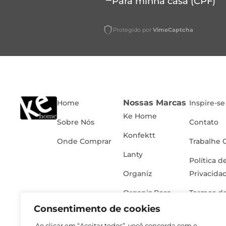
Para minha casa (CPF)
Protegido por
VimeCaptcha
Nossas Marcas
Home
Inspire-se
Ke Home
Sobre Nós
Contato
Konfektt
Onde Comprar
Trabalhe 
Lanty
Política d
Organiz
Privacida
Organiz Rosa
Termos de
Consentimento de cookies
Ao clicar em “Aceitar todos”, você concorda com o