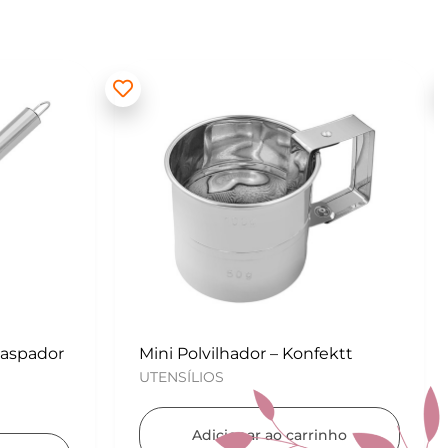
ektt
Kit para Copos de Massa 2 peças
– Konfektt
UTENSÍLIOS
nho