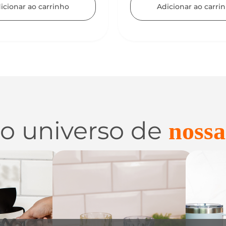
icionar ao carrinho
 o universo de
nossa
 e
Utilidades de
C
zação
Vidro