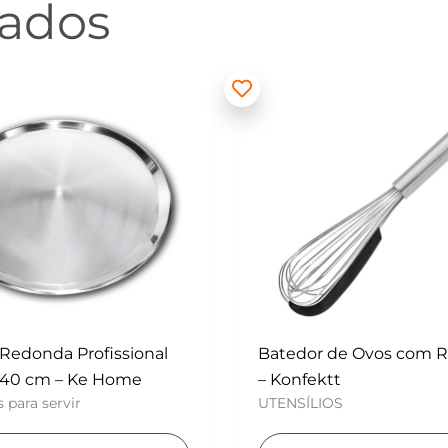
nados
 de Ovos com Raspador
Mini Polvilhador – Konf
UTENSÍLIOS
tt
OS
Adicionar ao carri