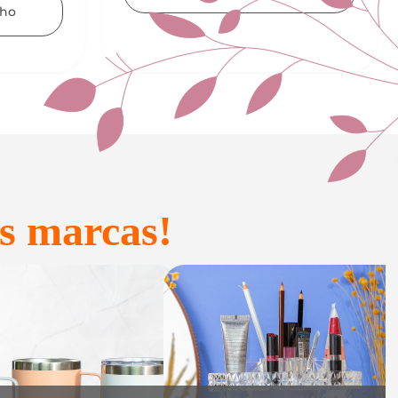
Adicionar ao carrinho
s marcas!
onfeitaria e
Acessórios
Presente
inteligentes