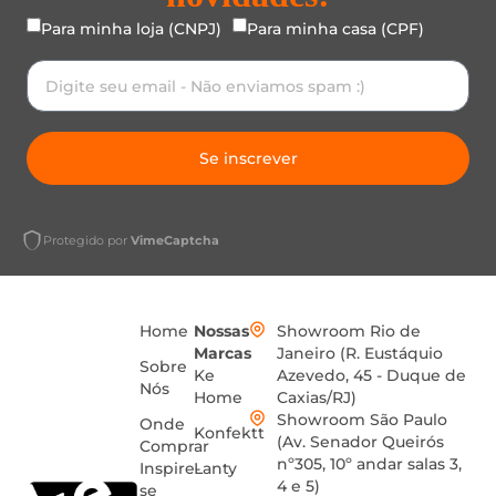
Para minha loja (CNPJ)
Para minha casa (CPF)
Se inscrever
Protegido por
VimeCaptcha
Home
Nossas
Showroom Rio de
Marcas
Janeiro (R. Eustáquio
Sobre
Ke
Azevedo, 45 - Duque de
Nós
Home
Caxias/RJ)
Showroom São Paulo
Onde
Konfektt
(Av. Senador Queirós
Comprar
nº305, 10º andar salas 3,
Inspire-
Lanty
4 e 5)
se