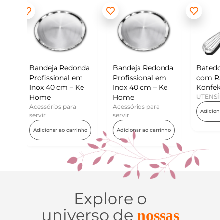
edonda
Bandeja Redonda
Batedor de Ovos
Mi
l em
Profissional em
com Raspador –
Ko
 – Ke
Inox 40 cm – Ke
Konfektt
UT
Home
UTENSÍLIOS
Ad
ara
Acessórios para
Adicionar ao carrinho
servir
carrinho
Adicionar ao carrinho
Explore o
universo de
nossas