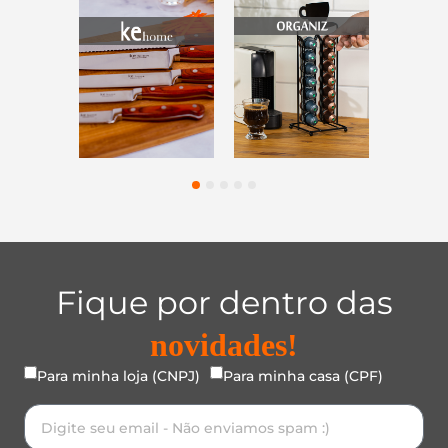
1
2
3
4
5
Fique por dentro das
novidades!
Para minha loja (CNPJ)
Para minha casa (CPF)