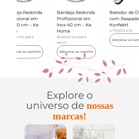
donda
Bandeja Redonda
Batedor de Ovos
Mini
 em
Profissional em
com Raspador –
Kon
 Ke
Inox 40 cm – Ke
Konfektt
UTE
Home
UTENSÍLIOS
Adi
a
Acessórios para
Adicionar ao carrinho
servir
rrinho
Adicionar ao carrinho
Explore o
universo de
nossas
marcas!
ensílios do
Casa e
Utilidades de
Lar
Organização
Vidro