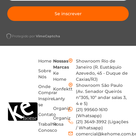
Se inscrever
Protegido por
VimeCaptcha
Home
Nossas
Showroom Rio de
Marcas
Janeiro (R. Eustáquio
Sobre
Ke
Azevedo, 45 - Duque de
Nós
Home
Caxias/RJ)
Showroom São Paulo
Onde
Konfektt
(Av. Senador Queirós
Comprar
nº305, 10º andar salas 3,
Inspire-
Lanty
4 e 5)
se
Organiz
(21) 99560-1610
Contato
(Whatsapp)
Organiz
(21) 3649-3992 (Ligações
Trabalhe
Rosa
/ Whatsapp)
Conosco
comercial@kehome.com.b