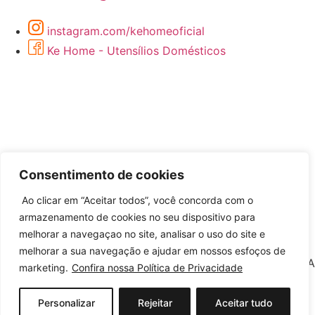
instagram.com/kehomeoficial
Ke Home - Utensílios Domésticos
Consentimento de cookies
Ao clicar em “Aceitar todos”, você concorda com o
Desenvolvido por
armazenamento de cookies no seu dispositivo para
melhorar a navegaçao no site, analisar o uso do site e
melhorar a sua navegação e ajudar em nossos esfoços de
©2026 KEHOME COMERCIO DE ARTIGOS DE BAZAR LTDA
marketing.
Confira nossa Política de Privacidade
– Todos Direitos Reservados | CNPJ: 12.571.333/0001-50
Personalizar
Rejeitar
Aceitar tudo