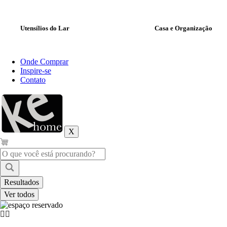
Utensílios do Lar
Casa e Organização
Onde Comprar
Inspire-se
Contato
X
Pesquisar
...
Resultados
Ver todos