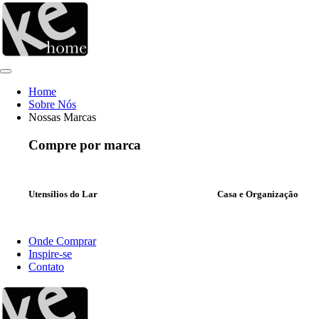
Ir
para
o
conteúdo
Home
Sobre Nós
Nossas Marcas
Compre por marca
Utensílios do Lar
Casa e Organização
Onde Comprar
Inspire-se
Contato