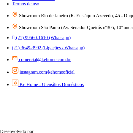
Termos de uso
Showroom Rio de Janeiro (R. Eustáquio Azevedo, 45 - Duq
Showroom São Paulo (Av. Senador Queirós nº305, 10º andar 
(21) 99560-1610 (Whatsapp)
(21) 3649-3992 (Ligações / Whatsapp)
comercial@kehome.com.br
instagram.com/kehomeoficial
Ke Home - Utensílios Domésticos
Desenvolvido por