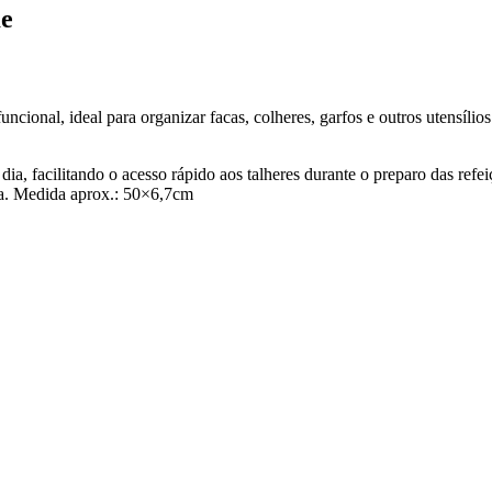
me
cional, ideal para organizar facas, colheres, garfos e outros utensílio
a dia, facilitando o acesso rápido aos talheres durante o preparo das refe
ada. Medida aprox.: 50×6,7cm