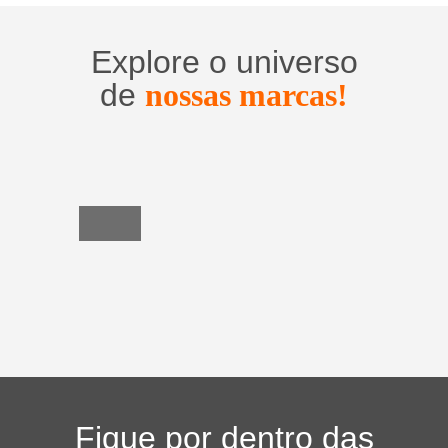
Explore o universo
de
nossas marcas!
Utensílios
do
Lar
Fique por dentro das