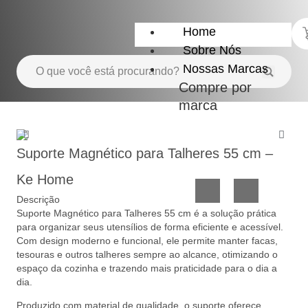
Home
Sobre Nós
Nossas Marcas
Compre por
marca
Utensílios
Casa
do
e
Suporte Magnético para Talheres 55 cm –
Lar
Organização
Ke Home
Descrição
Suporte Magnético para Talheres 55 cm é a solução prática
para organizar seus utensílios de forma eficiente e acessível.
Com design moderno e funcional, ele permite manter facas,
tesouras e outros talheres sempre ao alcance, otimizando o
espaço da cozinha e trazendo mais praticidade para o dia a
dia.
Utilidades
Confeitaria
de
e
Produzido com material de qualidade, o suporte oferece