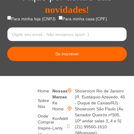
novidades!
Para minha loja (CNPJ)
Para minha casa (CPF)
Se inscrever
Home
Nossas
Showroom Rio de Janeiro
Marcas
(R. Eustáquio Azevedo, 45
Sobre
Ke
- Duque de Caxias/RJ)
Nós
Home
Showroom São Paulo (Av.
Senador Queirós nº305,
Onde
Konfektt
10º andar salas 3, 4 e 5)
Comprar
(21) 99560-1610
Inspire-
Lanty
(Whatsapp)